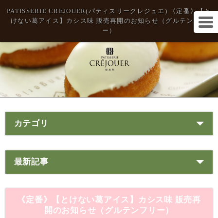
PATISSERIE CREJOUER(パティスリークレジュエ) 《定番》【と
けない葛アイス】カシス味 販売再開のお知らせ（グルテンフリ
ー）
カテゴリ
最新記事
《定番》【とけない葛アイス】カシス味 販売再
開のお知らせ（グルテンフリー）