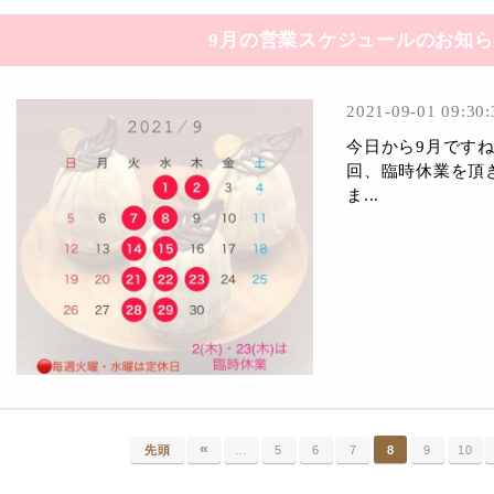
9月の営業スケジュールのお知
2021-09-01 09:30:
今日から9月です
回、臨時休業を頂
ま...
«
先頭
…
5
6
7
8
9
10